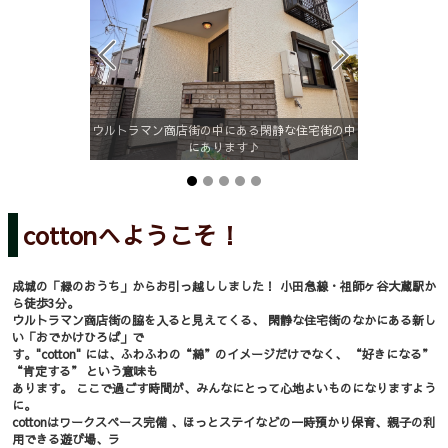
ウルトラマン商店街の中にある閑静な住宅街の中
びり♪
にあります♪
お仕事や
cottonへようこそ！
成城の「緑のおうち」からお引っ越ししました！ 小田急線・祖師ヶ谷大蔵駅か
ら徒歩3分。
ウルトラマン商店街の脇を入ると見えてくる、 閑静な住宅街のなかにある新し
い「おでかけひろば」で
す。"cotton" には、ふわふわの“綿”のイメージだけでなく、 “好きになる”
“肯定する” という意味も
あります。 ここで過ごす時間が、みんなにとって心地よいものになりますよう
に。
cottonはワークスペース完備 、ほっとステイなどの一時預かり保育、親子の利
用できる遊び場、ラ